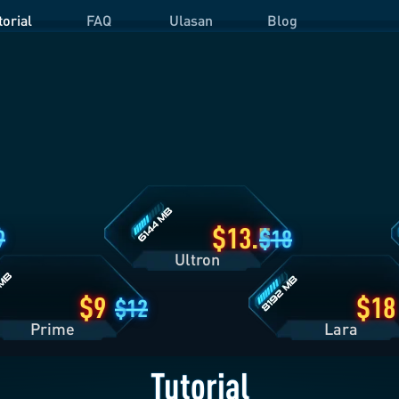
torial
FAQ
Ulasan
Blog
Detail
D
Paket
P
Ultron
O
Detail
Paket
Lara
13.5
9
18
Ultron
9
18
12
Prime
Lara
Tutorial