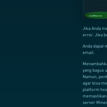
Jika Anda m
error. Jika 
Anda dapat 
email.
Menambahkan
yang bagus 
Namun, pent
agar bisa m
platform hos
memastikan 
server Minec