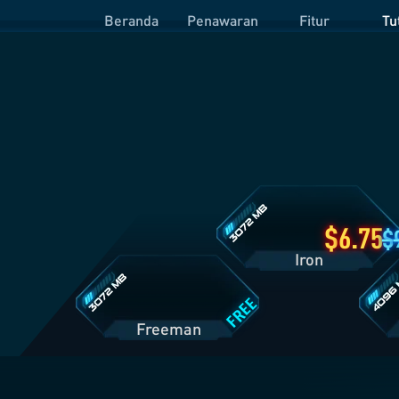
Beranda
Penawaran
Fitur
Tu
Detail
Paket
Iron
Detail
Detail
Paket
Paket
Freeman
Prime
6.75
Iron
FREE
Freeman