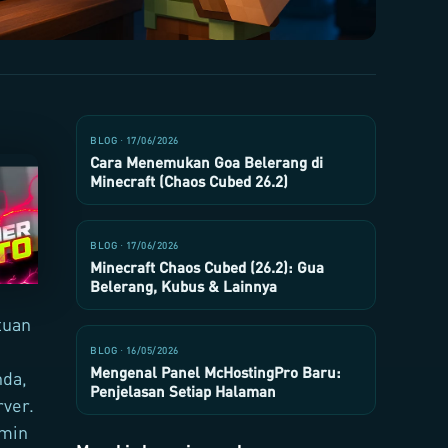
BLOG · 17/06/2026
Cara Menemukan Goa Belerang di
Minecraft (Chaos Cubed 26.2)
BLOG · 17/06/2026
Minecraft Chaos Cubed (26.2): Gua
Belerang, Kubus & Lainnya
tuan
BLOG · 16/05/2026
Mengenal Panel McHostingPro Baru:
nda,
Penjelasan Setiap Halaman
ver.
dmin