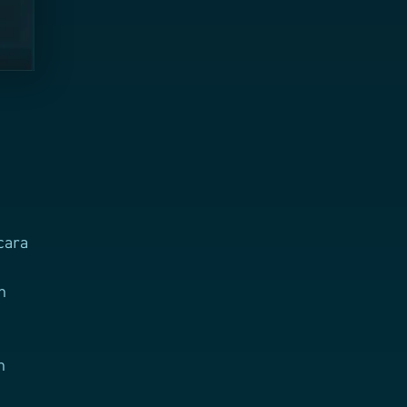
cara
n
n