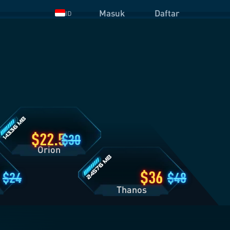
Masuk
Daftar
ID
etail
aket
rion
Detail
Paket
Thanos
22.5
30
Orion
36
24
48
Thanos