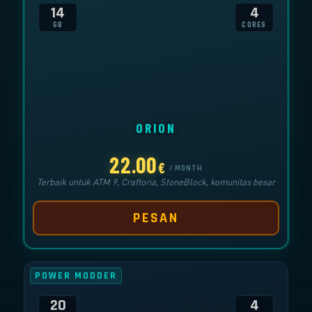
14
4
GB
CORES
ORION
22.00
€
/ MONTH
Terbaik untuk ATM 9, Craftoria, StoneBlock, komunitas besar
PESAN
POWER MODDER
20
4