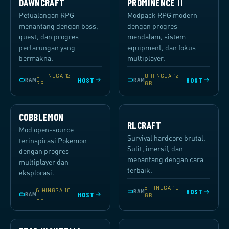
DAWNCRAFT
PROMINENCE II
Petualangan RPG
Modpack RPG modern
menantang dengan boss,
dengan progres
quest, dan progres
mendalam, sistem
pertarungan yang
equipment, dan fokus
bermakna.
multiplayer.
8 HINGGA 12
8 HINGGA 12
HOST
HOST
RAM
RAM
GB
GB
COBBLEMON
RLCRAFT
Mod open-source
Survival hardcore brutal.
terinspirasi Pokemon
Sulit, imersif, dan
dengan progres
menantang dengan cara
multiplayer dan
terbaik.
eksplorasi.
6 HINGGA 10
6 HINGGA 10
HOST
RAM
HOST
RAM
GB
GB