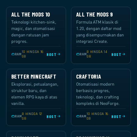
ALL THE MODS 10
ALL THE MODS 9
Teknologi kitchen-sink,
Formula ATM klasik di
magic, dan otomatisasi
1.20, dengan daftar mod
dengan ratusan jam
yang disempurnakan dan
progres.
integrasi Create.
10 HINGGA 16
8 HINGGA 14
HOST
HOST
RAM
RAM
GB
GB
BETTER MINECRAFT
CRAFTORIA
Eksplorasi, petualangan,
Otomatisasi modern
struktur baru, dan
berbasis progres,
elemen RPG kaya di atas
teknologi, dan crafting
vanilla.
kompleks di NeoForge.
8 HINGGA 12
10 HINGGA 16
HOST
HOST
RAM
RAM
GB
GB