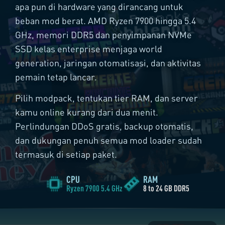
apa pun di hardware yang dirancang untuk
beban mod berat.
AMD Ryzen 7900
hingga 5.4
GHz, memori
DDR5
dan penyimpanan
NVMe
SSD
kelas enterprise menjaga world
generation, jaringan otomatisasi, dan aktivitas
pemain tetap lancar.
Pilih modpack, tentukan tier RAM, dan server
kamu online kurang dari dua menit.
Perlindungan DDoS gratis, backup otomatis,
dan dukungan penuh semua mod loader sudah
MULAI
18.00
termasuk di setiap paket.
€/bln
PESAN SEKARANG