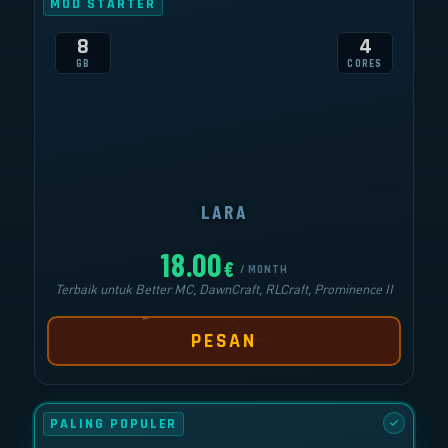
MOD STARTER
8
4
GB
CORES
LARA
18.00
€
/ MONTH
Terbaik untuk Better MC, DawnCraft, RLCraft, Prominence II
PESAN
PALING POPULER