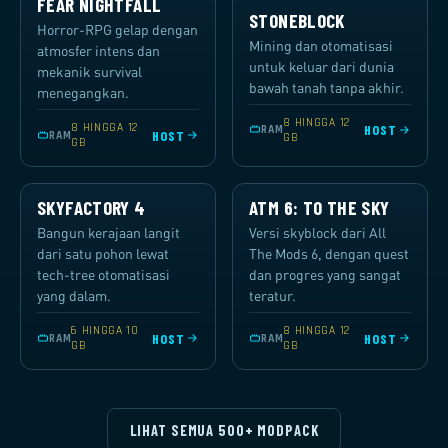
FEAR NIGHTFALL
STONEBLOCK
Horror-RPG gelap dengan
Mining dan otomatisasi
atmosfer intens dan
untuk keluar dari dunia
mekanik survival
bawah tanah tanpa akhir.
menegangkan.
8 HINGGA 12
8 HINGGA 12
HOST
RAM
HOST
RAM
GB
GB
SKYFACTORY 4
ATM 6: TO THE SKY
Bangun kerajaan langit
Versi skyblock dari All
dari satu pohon lewat
The Mods 6, dengan quest
tech-tree otomatisasi
dan progres yang sangat
yang dalam.
teratur.
6 HINGGA 10
8 HINGGA 12
HOST
HOST
RAM
RAM
GB
GB
LIHAT SEMUA 500+ MODPACK