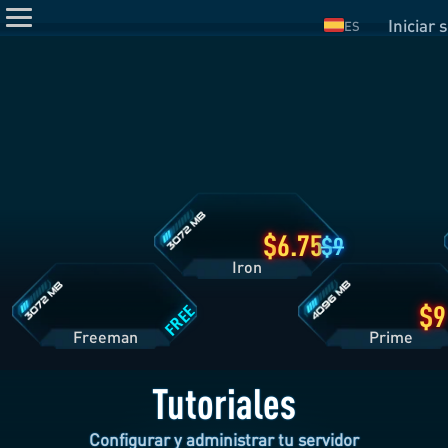
Iniciar 
ES
Detalles
del
Plan
Iron
Detalles
Detalles
del
del
Plan
Plan
Freeman
Prime
6.75
9
Iron
FREE
Freeman
Pri
Tutoriales
Configurar y administrar tu servidor