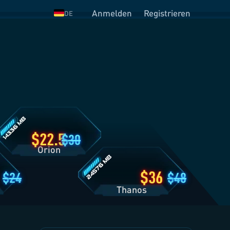
Anmelden
Registrieren
DE
rion
arifdetails
Thanos
Tarifdetails
22.5
30
Orion
36
24
48
Thanos