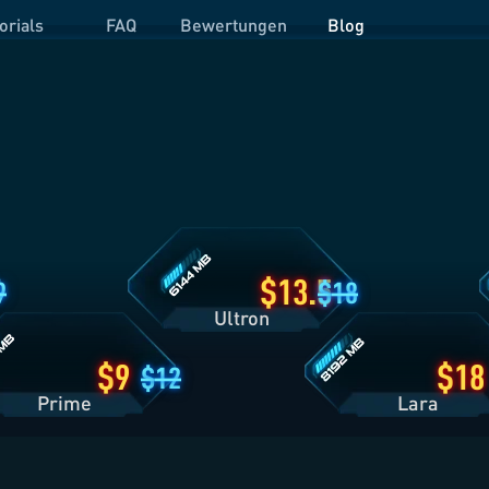
orials
FAQ
Bewertungen
Blog
Ultron
O
Tarifdetails
T
Lara
tails
Tarifdetails
13.5
9
18
Ultron
9
18
12
Prime
Lara