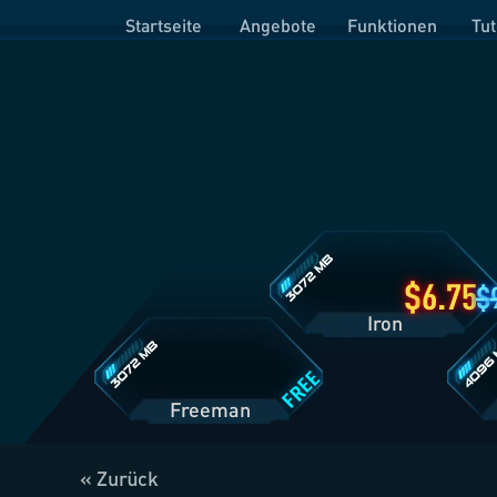
Startseite
Angebote
Funktionen
Tut
Iron
Tarifdetails
Freeman
Prime
Tarifdetails
Tarifde
6.75
Iron
FREE
Freeman
« Zurück