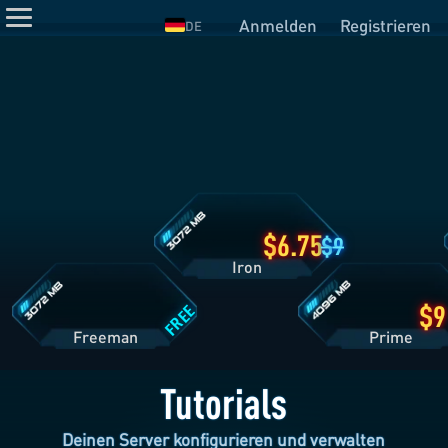
Anmelden
Registrieren
DE
Iron
Tarifdetails
Freeman
Prime
Tarifdetails
Tarifdetails
6.75
9
Iron
FREE
Freeman
Pri
Tutorials
Deinen Server konfigurieren und verwalten