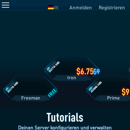
Anmelden
Registrieren
DE
Iron
Tarifdetails
Freeman
Prime
Tarifdetails
Tarifdetails
6.75
9
Iron
FREE
Freeman
Pri
Tutorials
Deinen Server konfigurieren und verwalten