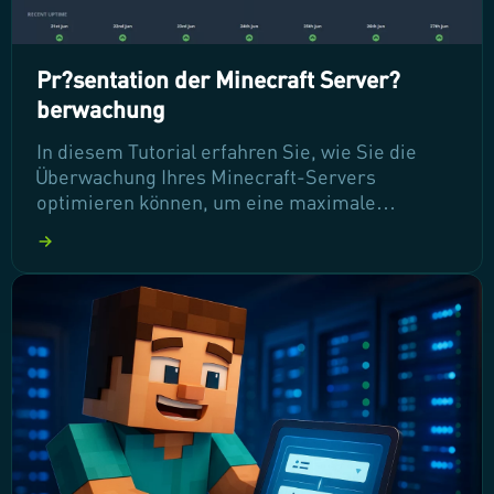
Pr?sentation der Minecraft Server?
berwachung
In diesem Tutorial erfahren Sie, wie Sie die
Überwachung Ihres Minecraft-Servers
optimieren können, um eine maximale
Verfügbarkeit und Leistung zu gewährleisten.
Wir stellen Ihnen unser leistungsstarkes
Serverüberwachungssystem vor, das Ihnen
hilft, Probleme frühzeitig zu erkennen und die
Stabilität Ihres Servers zu erhöhen. Lesen Sie
weiter, um zu erfahren, wie Sie die besten
Ergebnisse für Ihr Spielerlebnis erzielen
können.