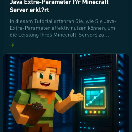
Java Extra-Parameter f?r Minecraft
Server erkl?rt
In diesem Tutorial erfahren Sie, wie Sie Java-
Extra-Parameter effektiv nutzen können, um
die Leistung Ihres Minecraft-Servers zu
optimieren. Wir erklären die wichtigsten JVM-
Argumente und deren Auswirkungen auf die
Serverstabilität, damit Sie ein reibungsloses
Spielerlebnis für Ihre Nutzer gewährleisten
können. Lassen Sie uns eintauchen und das
Potenzial Ihres Servers maximieren!