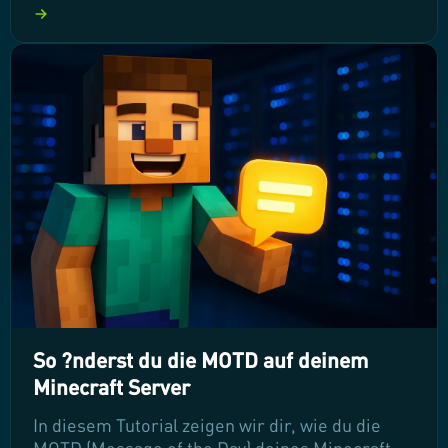
Wartungsarbeiten zu automatisieren. Von
regelmäßigen Backups bis hin zu Server-
Neustarts – wir zeigen dir, wie du deinen
Server effizient verwalten kannst, damit er
immer reibungslos läuft. Lass uns gemeinsam
die Möglichkeiten entdecken!
So ?nderst du die MOTD auf deinem
Minecraft Server
In diesem Tutorial zeigen wir dir, wie du die
MOTD (Message of the Day) deines Minecraft