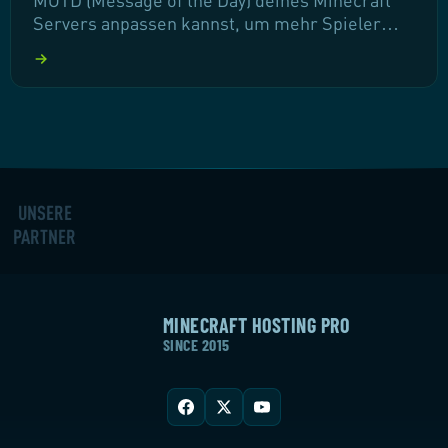
Servers anpassen kannst, um mehr Spieler
anzulocken und deinem Server eine
individuelle Note zu verleihen. Du lernst, wie
du ansprechende Texte mit Farbcodes und
Stilen erstellst und diese einfach in dein
Server-Control-Panel einfügst. Lass uns gleich
loslegen!
UNSERE
PARTNER
MINECRAFT HOSTING PRO
SINCE 2015