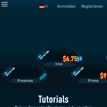
Anmelden
Registrieren
DE
Iron
Tarifdetails
Freeman
Prime
Tarifdetails
Tarifdetails
6.75
9
Iron
FREE
Freeman
Pri
Tutorials